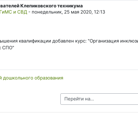
вателей Клепиковского техникума
тветов: 0
 ГиМС и СВД
-
понедельник, 25 мая 2020, 12:13
вышения квалификации добавлен курс: "Организация инклюз
х СПО"
ей дошкольного образования
Перейти на...