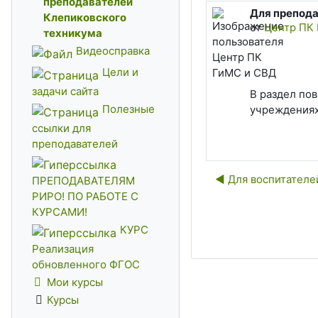
преподавателей
Для препода
Количество о
Клепиковского
от
Центр ПК
техникума
Видеосправка
Цели и
задачи сайта
В раздел по
Полезные
учреждения
ссылки для
преподавателей
◀︎ Для воспитател
ПРЕПОДАВАТЕЛЯМ
РИРО! ПО РАБОТЕ С
КУРСАМИ!
КУРС
Реализация
обновленного ФГОС
Мои курсы
Курсы