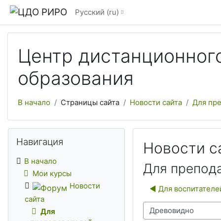
Перейти к основному содержанию
Русский ‎(ru)‎
Центр дистанционного
образования
В начало
Страницы сайта
Новости сайта
Для пр
Пропустить Навигация
Навигация
Новости с
В начало
Для препод
Мои курсы
Новости
◀︎ Для воспитател
сайта
Режим отображения
Для