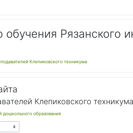
 обучения Рязанского и
еподавателей Клепиковского техникума
айта
авателей Клепиковского техникум
ей дошкольного образования